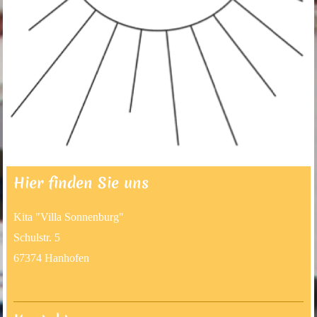
Hier finden Sie uns
Kita "Villa Sonnenburg"
Schulstr. 5
67374 Hanhofen